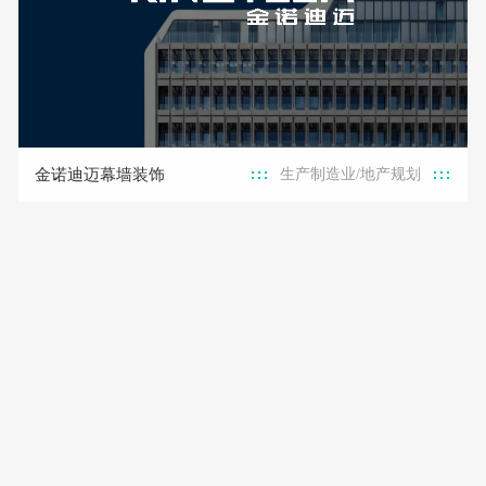
金诺迪迈幕墙装饰
生产制造业/地产规划