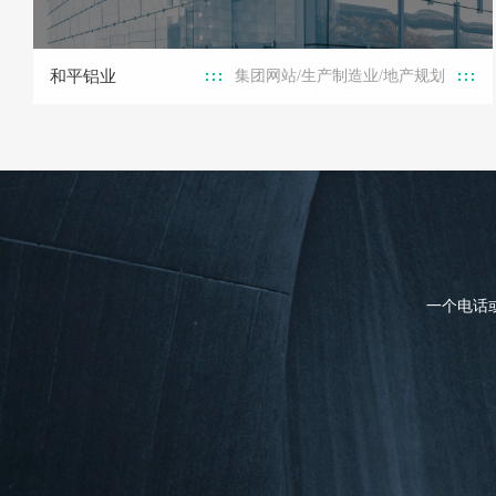
和平铝业
集团网站/生产制造业/地产规划
一个电话