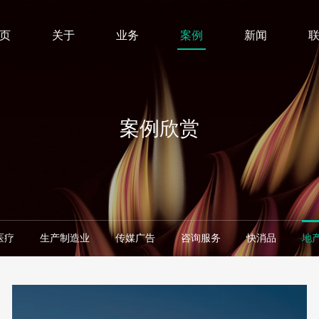
页
关于
业务
案例
新闻
案例欣赏
医疗
生产制造业
传媒广告
咨询服务
快消品
地