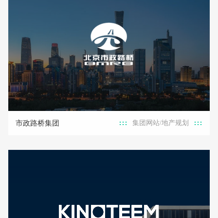
市政路桥集团
集团网站/地产规划