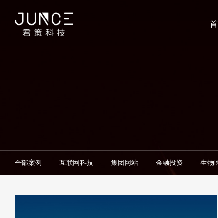
首
全部案例
互联网科技
集团网站
金融投资
生物